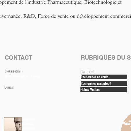
ppement de l'industrie Pharmaceutique, Biotechnologie et
gouvernance, R&D, Force de vente ou développement commerci
CONTACT
RUBRIQUES DU S
Siège social :
Candidat
Eure - Normandie - France
Recherches en cours
Recherches urgentes !
E-mail
Fiches Métiers
✉︎ info(at)praxidis-executive-search.com
✆ （+33) 06 67 27 32 92
VINCENT
Fondateur
Consultant