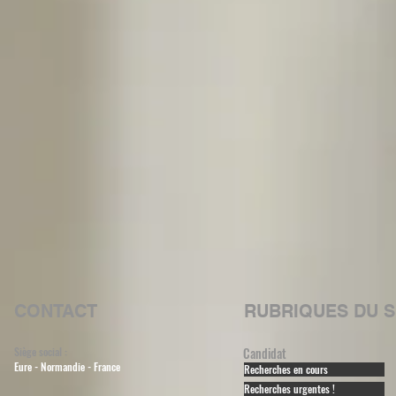
CONTACT
RUBRIQUES DU S
Siège social :
Candidat
Eure - Normandie - France
Recherches en cours
Recherches urgentes !