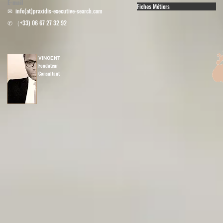
E-mail
Fiches Métiers
✉︎ info(at)praxidis-executive-search.com
✆ （+33) 06 67 27 32 92
VINCENT
Fondateur
Consultant